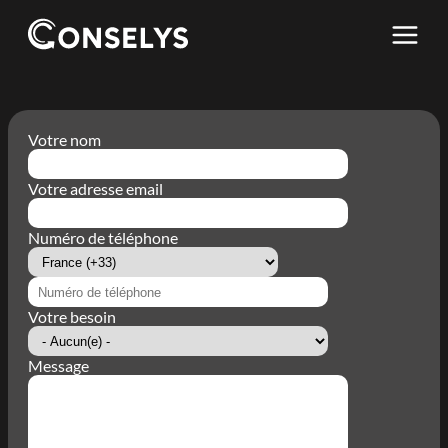
Skip
to
main
content
Votre nom
Votre adresse email
Numéro de téléphone
Country
Code
Phone
number
Votre besoin
Message